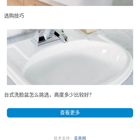
选购技巧
台式洗脸盆怎么挑选，高度多少比较好？
查看更多
技术支持：
亚商网